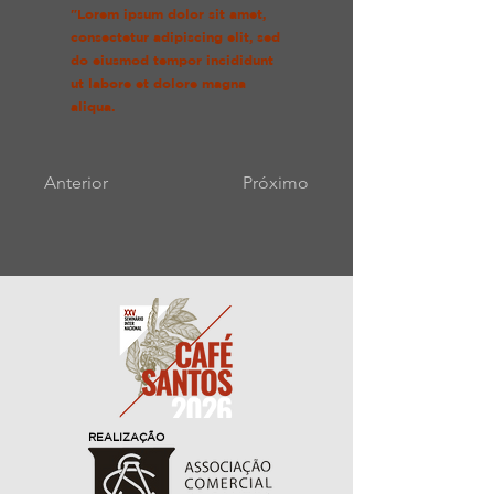
"Lorem ipsum dolor sit amet,
consectetur adipiscing elit, sed
do eiusmod tempor incididunt
ut labore et dolore magna
aliqua.
Anterior
Próximo
REALIZAÇÃO