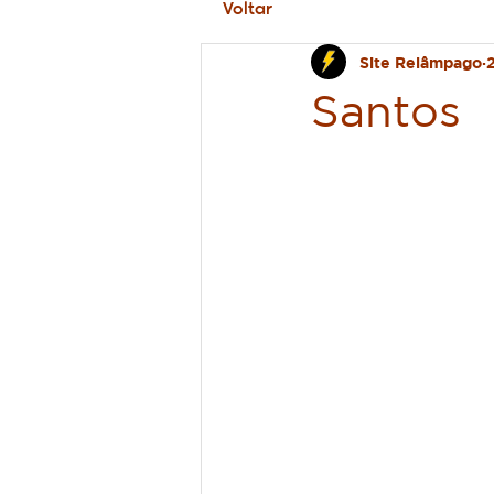
Voltar
Site Relâmpago
Santos