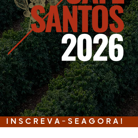
I N S C R E V A - S E A G O R A !