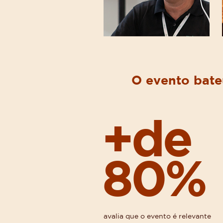
O evento bate
+de
80%
avalia que o evento é relevante